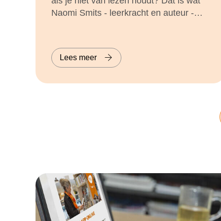
als je niet van lezen houdt? Dat is wat
Naomi Smits - leerkracht en auteur -
zich regelmatig afvraagt. In haar lezing
'Wie niet leest is gek' vertelt ze over
leesbevordering, leesplezier, minder
Lees meer
methodisch werken en het belang van
de lezende leerkracht.