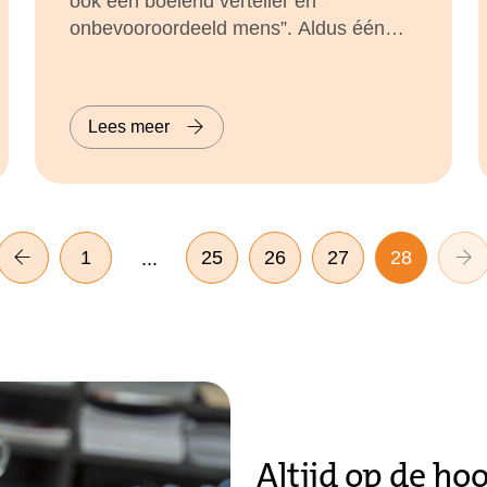
ook een boeiend verteller en
onbevooroordeeld mens”. Aldus één
van de 186 aanwezigen bij de lezing
met Adriaan van Dis. Op
maandagavond 16 oktober sprak de
Lees meer
schrijver over zijn nieuwe roman ‘Naar
zachtheid en een warm omhelzen’ en
deelde daarbij zijn inzichten over de
huidige samenleving.
1
25
26
27
28
...
Altijd op de ho