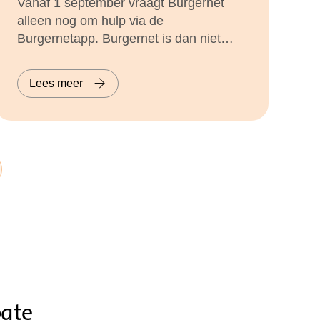
Vanaf 1 september vraagt Burgernet
alleen nog om hulp via de
Burgernetapp. Burgernet is dan niet
meer bereikbaar via sms- en
spraakberichten. Heb je hulp nodig bij
Lees meer
het gebruik van de Burgernetapp? Kom
dan naar de bibliotheek!
ogte