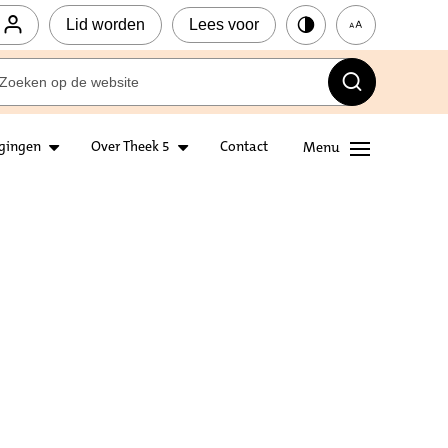
Lid worden
Lees voor
igingen
Over Theek 5
Contact