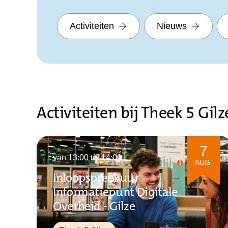
Activiteiten
Nieuws
Activiteiten bij Theek 5 Gilz
7
van 13:00 tot 14:00
AUG.
Inloopspreekuur
Informatiepunt Digitale
Overheid - Gilze