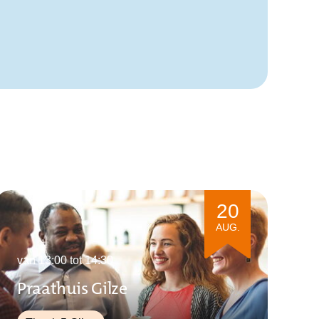
20
AUG.
van 13:00 tot 14:30
Praathuis Gilze