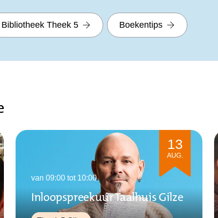
Bibliotheek Theek 5
Boekentips
e
13
AUG.
van 09:00 tot 10:00
Inloopspreekuur Taalhuis Gilze