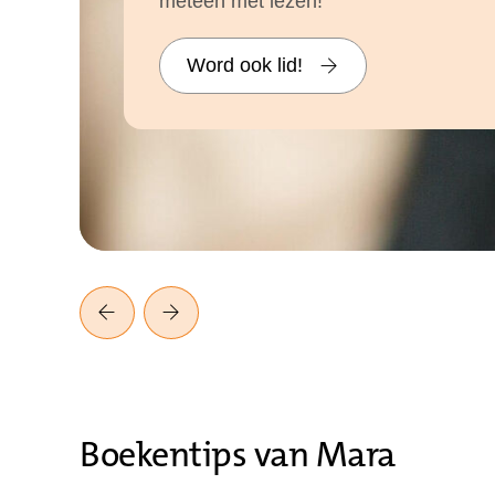
meteen met lezen!
Word ook lid!
Boekentips van Mara