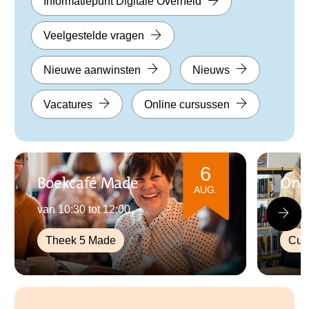
Informatiepunt Digitale Overheid
Veelgestelde vragen
Nieuwe aanwinsten
Nieuws
Vacatures
Online cursussen
6
Boekcafé Made
Ond
AUG.
van 10:30 tot 12:00
van 1
Theek 5 Made
Cul