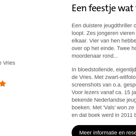
Een feestje wat
Een duistere jeugdthriller
loopt. Zes jongeren vieren
elkaar. Vier van hen hebb
over op het einde. Twee ho
moordenaar rond...
e Vries
In bloedstollende, eigentij
de Vries. Met zwart-witfo
screenshots van o.a. gesp
Voor lezers vanaf ca. 15 ja
bekende Nederlandse jeugd
boeken. Met 'Vals' won ze 
en dat boek werd in 2011 b
Meer informatie en res