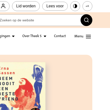
Lid worden
Lees voor
igingen
Over Theek 5
Contact