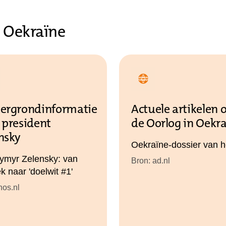
n Oekraïne
ergrondinformatie
Actuele artikelen 
 president
de Oorlog in Oekr
nsky
Oekraïne-dossier van 
ymyr Zelensky: van
Bron: ad.nl
k naar 'doelwit #1'
nos.nl