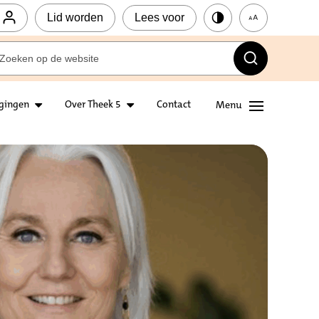
Lid worden
Lees voor
igingen
Over Theek 5
Contact