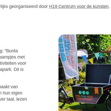
rlijks georganiseerd door
H19 Centrum voor de kunsten
.
g: "Bunta
Kraampjes met
iviteiten voor
apark. Dit is
maakt van
n hun eigen
er taal, lezen