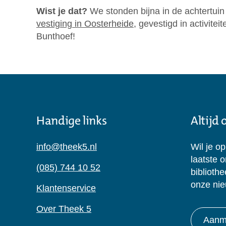
Wist je dat?
We stonden bijna in de achtertuin
vestiging in Oosterheide
, gevestigd in activite
Bunthoef!
Handige links
Altijd
info@theek5.nl
Wil je o
laatste 
(085) 744 10 52
biblioth
onze nie
Klantenservice
Over Theek 5
Aanme