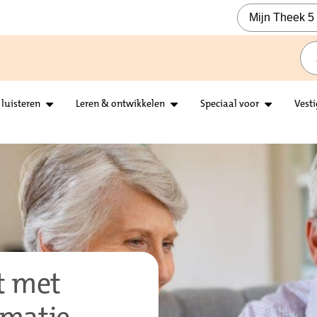
Mijn Theek 5
 luisteren
Leren & ontwikkelen
Speciaal voor
Vest
t met