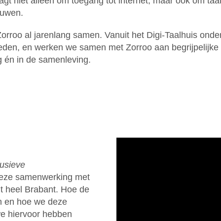
gt niet alleen om toegang tot internet, maar ook om taal
ouwen.
rroo al jarenlang samen. Vanuit het Digi-Taalhuis onde
eden, en werken we samen met Zorroo aan begrijpelijke
g én in de samenleving.
usieve
deze samenwerking met
it heel Brabant. Hoe de
n en hoe we deze
we hiervoor hebben