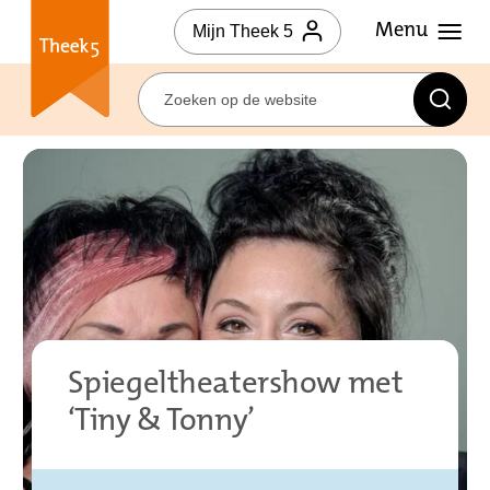
Mijn Theek 5
Spiegeltheatershow met
‘Tiny & Tonny’