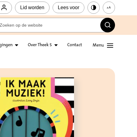
Lid worden
Lees voor
igingen
Over Theek 5
Contact