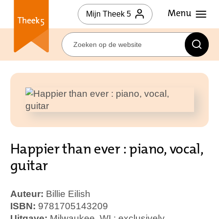
Mijn Theek 5
Happier than ever : piano, vocal,
guitar
Auteur:
Billie Eilish
ISBN:
9781705143209
Uitgave:
Milwaukee, WI : exclusively