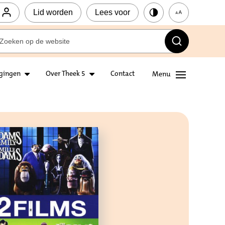
Lid worden
Lees voor
igingen
Over Theek 5
Contact