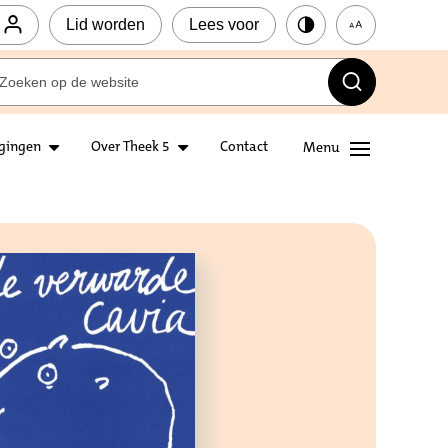
Lid worden
Lees voor
igingen
Over Theek 5
Contact