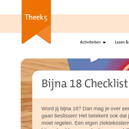
Activiteiten
Lezen &
Bijna 18 Checklist
Word jij bijna 18? Dan mag je over ee
gaan beslissen! Het betekent ook dat j
moet regelen. Een eigen ziektekosten