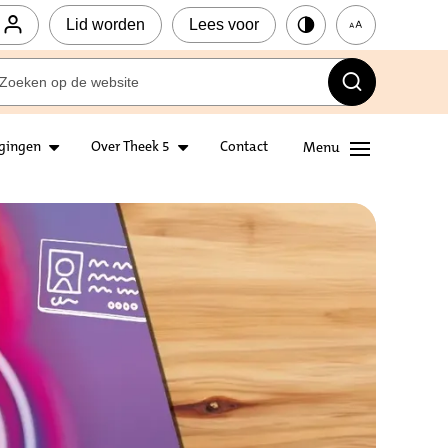
Lid worden
Lees voor
igingen
Over Theek 5
Contact