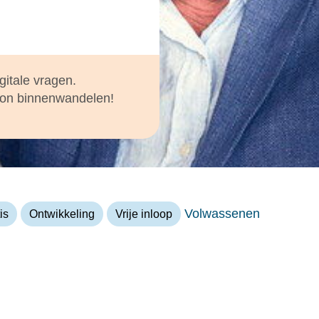
gitale vragen.
oon binnenwandelen!
Volwassenen
is
Ontwikkeling
Vrije inloop